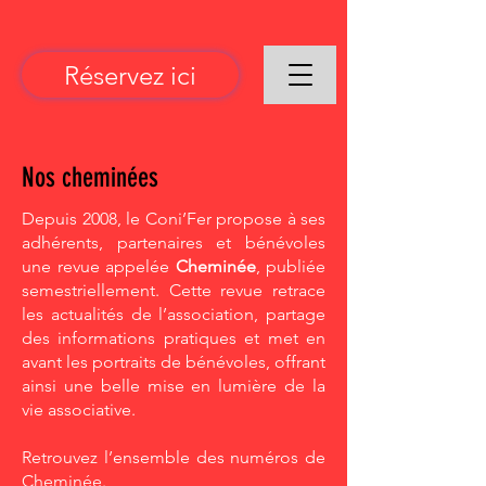
Réservez ici
Nos cheminées
Depuis 2008, le Coni’Fer propose à ses
adhérents, partenaires et bénévoles
une revue appelée
Cheminée
, publiée
semestriellement. Cette revue retrace
les actualités de l’association, partage
des informations pratiques et met en
avant les portraits de bénévoles, offrant
ainsi une belle mise en lumière de la
vie associative.
Retrouvez l’ensemble des numéros de
Cheminée.